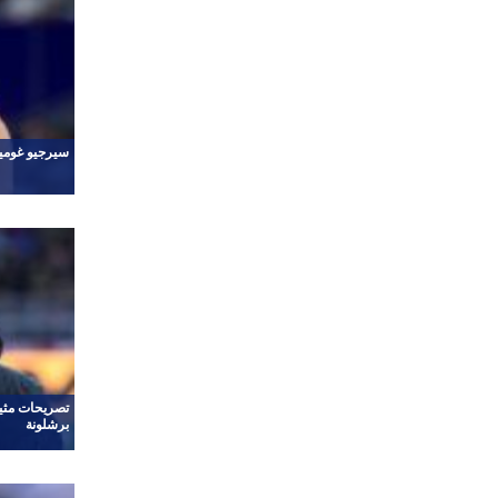
سيرجيو غوميز
تصريحات مثير
برشلونة