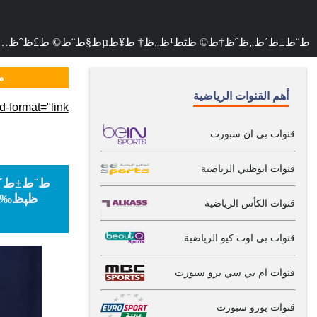
ط¨ط±ط´ظ„ظˆظ†ط© ظٹط¹ظ„ظ† ط¥طµط§ط¨ط© ط£ظˆظ…طھظٹطھظٹ ط¨ظƒط³ط± ظپظ‰ ط§ظ„ظ‚ط¯ظ….. ظˆطھظ‚ط§ط±ظٹط± طھط¤ظƒط¯ ط؛ظٹط§ط¨ظ‡ 3 ط£ط´ظ‡ط±
مب
أهم القنوات الرياضية
-format="link">
قنوات بي ان سبورت
قنوات ابوظبي الرياضية
قنوات الكأس الرياضية
قنوات بي اوت كيو الرياضية
قنوات ام بي سي برو سبورت
قنوات يورو سبورت