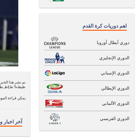
اهم دوريات كرة القدم
دوري أبطال أوروبا
الدوري الإنجليزي
الدوري الإسباني
ظپظ‰ ط§ظ„ظ‚ط¯ظ….. ظˆطھظ‚ط
الدوري الإيطالي
يمكن قراءة الموض
الدوري الألماني
الدوري الفرنسي
آخر اخبار و