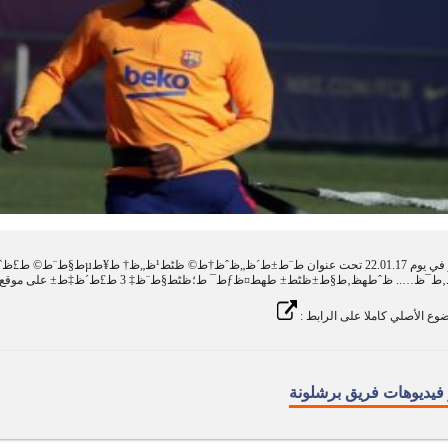
§ط±ظٹط± طھط¤ظƒط¯ ط؛ظٹط§ط¨ظ‡ 3 ط£ط´ظ‡ط± على موقع clasicooo.com .
وع الأصلي كاملا على الرابط :
 فيديوهات فريق برشلونة