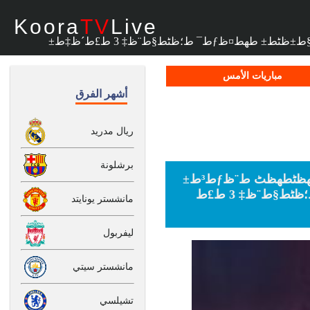
Koora
TV
Live
مباريات الأمس
أشهر الفرق
ريال مدريد
برشلونة
ط¨ط±ط´ظ„ظˆظ†ط© ظٹط¹ظ„ظ† ط¥طµط§ط¨ط© ط£ظˆظ…طھظٹطھظٹ ط¨ظƒط³ط±
ظپظ‰ ط§ظ„ظ‚ط¯ظ….. ظˆطھظ‚ط§ط±ظٹط± طھط¤ظƒط¯ ط؛ظٹط§ط¨ظ‡ 3 ط£ط
مانشستر يونايتد
ليفربول
مانشستر سيتي
تشيلسي