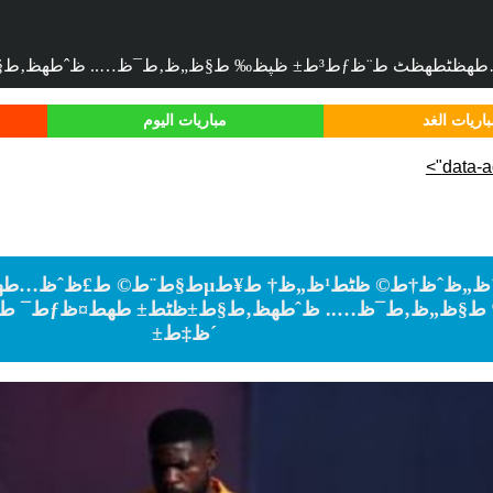
اريات الغد
مباريات اليوم
data-ad
´ظ‡ط±