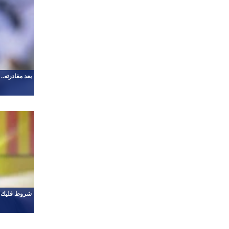
بعد مغادرته..
شروط فليك لت