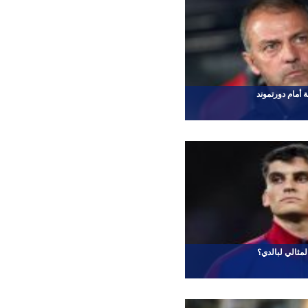
 أمام دورتموند
المثالي لبالدي؟