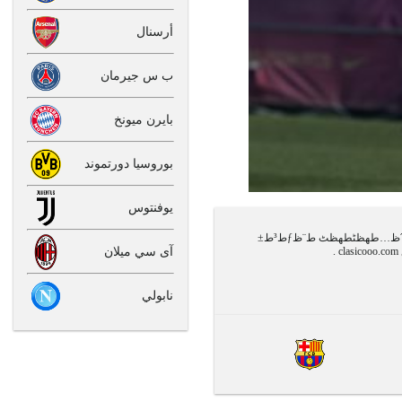
أرسنال
ب س جيرمان
بايرن ميونخ
بوروسيا دورتموند
يوفنتوس
تم نشر هذا الخبر في يوم 22.01.17 تحت عنوان ط¨ط±ط´ظ„ظˆظ†ط© ظٹط¹ظ„ظ† ط¥طµط§ط¨ط© ط£ظˆظ…طھظٹطھظٹ ط¨ظƒط³ط±
آى سي ميلان
نابولي