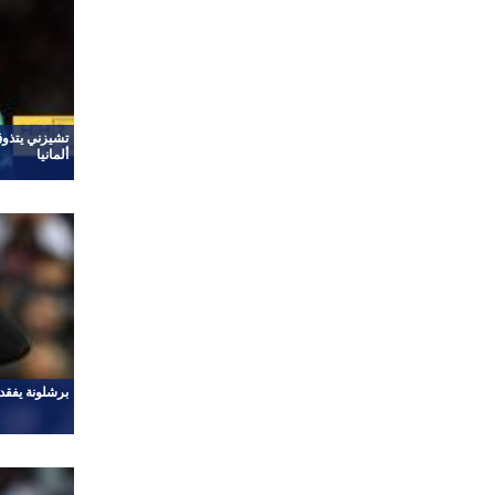
تشيزني يتذوق 
ألمانيا
برشلونة يفقد