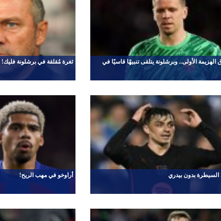
الهزيمة الأولى.. وبرشلونة يتلقى تنبيهًا قاسيًا في
ثغرة مُقلقة في برشلونة فليك!
 السيطرة بدون بيدري
أراوخو في مهب الريح!