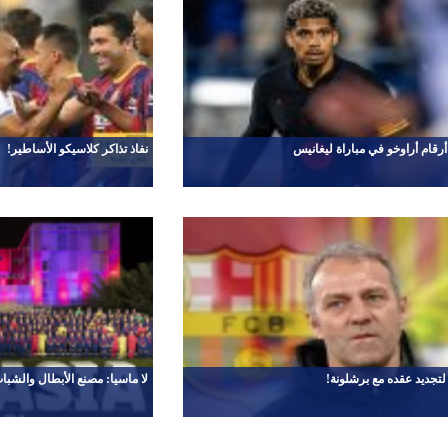
 أرقام أراوخو في مباراة ليغانيس
نفاذ تذاكر كلاسيكو الأساطير!
جديد عقده مع برشلونة!
لا ماسيا: مصنع الأبطال والشبا