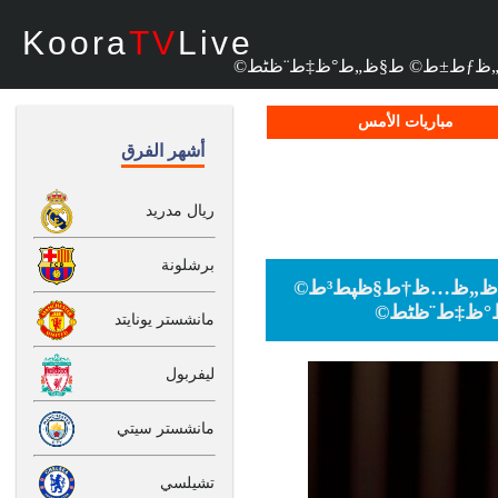
Koora
TV
Live
مباريات الأمس
أشهر الفرق
ريال مدريد
برشلونة
طµط­ظٹظپط© ظپط±ظ†ط³ظٹط© طھط±ط´ط­ 4 ظ„ط§ط¹ط¨ظٹظ† ظ„ظ…ظ†ط§ظپط³ط©
مانشستر يونايتد
ليفربول
مانشستر سيتي
تشيلسي