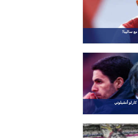
مع ساليبا!
كارلو أنشيلوتي