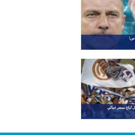
أس!
ل تُباع بسعر خيالي