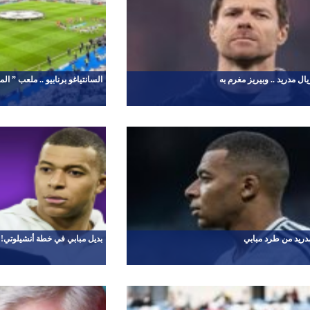
يال مدريد .. وبيريز مغرم به
السانتياغو برنابيو .. ملعب ” ا
دريد من طرد مبابي
بديل مبابي في خطة أنشيلوتي!