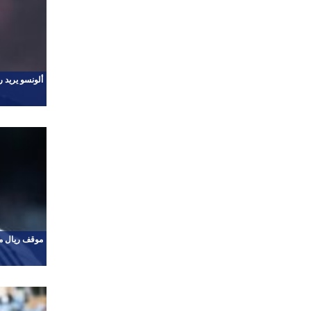
ألونسو يريد ر
موقف ريال م