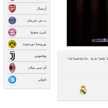
أرسنال
ب س جيرمان
بايرن ميونخ
بوروسيا دورتموند
يوفنتوس
تم نشر هذا الخبر في يوم 22.04.12 تحت عنوان طµط­ظٹظپط© ظپط±ظ†ط³ظٹط© طھط±ط´ط­ 4 ظ„ط§ط¹ط¨ظٹظ† ظ„ظ…ظ†ط§ظپط³ط©
آى سي ميلان
نابولي