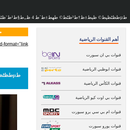
طµط­ظٹظپط© ظپط±ظ†ط³ظٹط© طھط±ط´ط­ 4 ظ„ط§ط¹ط¨ظٹظ† ظ„ظ…ظ†ط§ظپط³ط© ط¨ظ†ط²ظٹظ…ط§ ط¹ظ„ظ‰ ط§ظ„ظƒط±ط© ط§ظ„ط°ظ‡ط¨ظٹط©
مب
أهم القنوات الرياضية
-format="link">
قنوات بي ان سبورت
قنوات ابوظبي الرياضية
قنوات الكأس الرياضية
قنوات بي اوت كيو الرياضية
قنوات ام بي سي برو سبورت
قنوات يورو سبورت