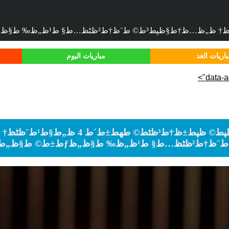
اريات الغد
مباريات اليوم
data-ad
ط¨ظ†ط²ظٹظ…ط§ ط¹ظ„ظ‰ ط§ظ„ظƒط±ط© ط§ظ„ط°ظ‡ط¨ظٹط©