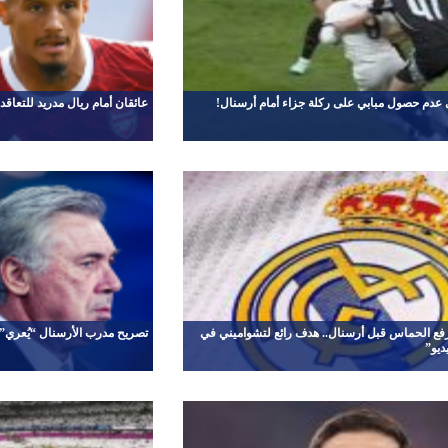
 عدم حصول مبابي على ركلة جزاء أمام أرسنال!
عائقان أمام ريال مدريد للتعاقد 
رفع الحماس قبل أرسنال.. هدف رائع لتشواميني في
تصريح مدرب الأرسنال “يُعري” 
ديو”