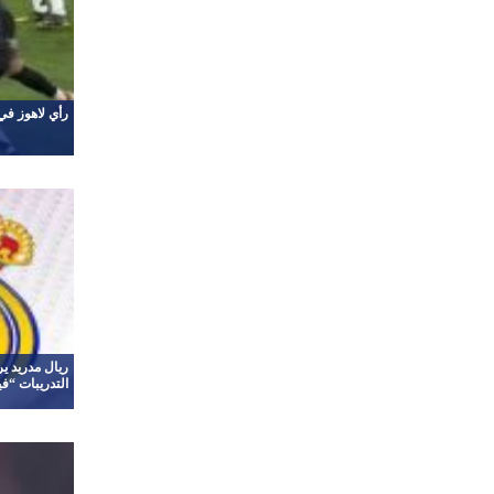
رأي لاهوز في
ريال مدريد ي
التدريبات “في