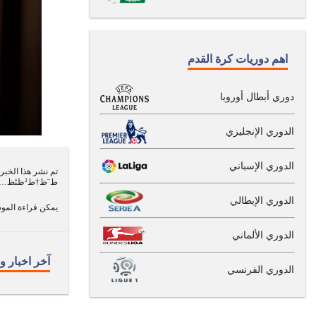
اهم دوريات كرة القدم
دوري أبطال أوروبا
الدوري الإنجليزي
الدوري الإسباني
ط¨ظ†ط²ظٹظ…ط§ ط¹ظ„ظ‰ ط§ظ„ظƒط±ط© ط§ظ„ط°ظ‡ط¨ظٹط© على موقع clasicooo.com .
الدوري الإيطالي
يمكن قراءة الموض
الدوري الألماني
آخر اخبار و
الدوري الفرنسي