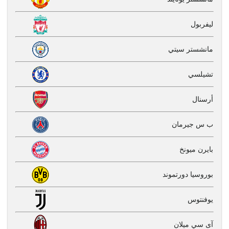
ليفربول
مانشستر سيتي
تشيلسي
أرسنال
ب س جيرمان
بايرن ميونخ
بوروسيا دورتموند
يوفنتوس
آى سي ميلان