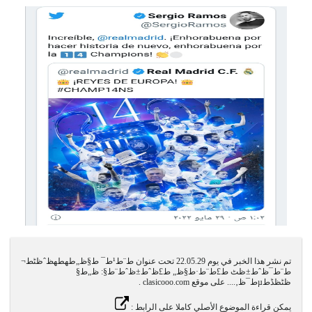
تم نشر هذا الخبر في يوم 22.05.29 تحت عنوان ط¨ط¹ط¯ ط§ظ„طھطھظˆظٹط¬
ط¨ط¯ظˆط±ظٹ ط£ط¨ط·ط§ظ„ ط£ظˆط±ظˆط¨ط§: ظ„ط§
ظٹظڈطµط¯ظ‚.... على موقع clasicooo.com .
يمكن قراءة الموضوع الأصلي كاملا على الرابط :