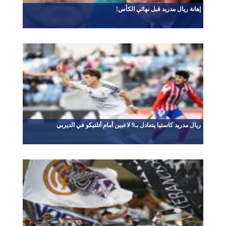
إهانة ريال مدريد قبل نهائي الكأس!
ريال مدريد كاستيا يتعادل بـ9 لاعبين أمام أتلتيكو في الديربي