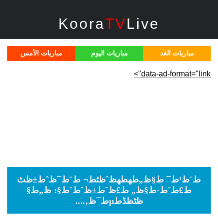
Koora
TV
Live
مباريات الغد
مباريات اليوم
مباريات الأمس
data-ad-format="link">
ط¨ط¹ط¯ ط§ظ„طھطھظˆظٹط¬ ط¨ط¯ظˆط±ظٹ
ط£ط¨ط·ط§ظ„ ط£ظˆط±ظˆط¨ط§: ظ„ط§
ظٹظڈطµط¯ظ‚....