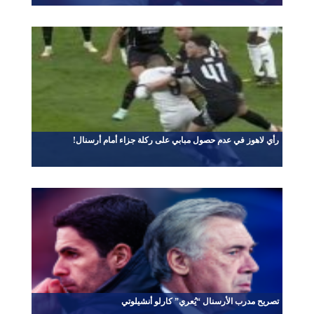
رأي لاهوز في عدم حصول مبابي على ركلة جزاء أمام أرسنال!
تصريح مدرب الأرسنال “يُعري” كارلو أنشيلوتي