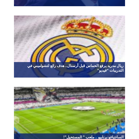
ريال مدريد يرفع الحماس قبل أرسنال.. هدف رائع لتشواميني في
التدريبات “فيديو”
السانتياغو برنابيو .. ملعب ” المستحيل”!