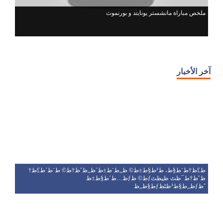
ملخص مباراة مانشستر يونايتد و بورنموث
آخر الأخبار
ط£ظ†ط¨ط§ط، ط³ط§ط±ط© ظ„ط¨ط±ط´ظ„ظˆظ†ط© ط¨ط´ط£ظ†
ظ…ط´ط§ط±ظƒط© ظƒظˆظ†ط¯ظٹ ظپظٹ
ط§ظ„ظƒظ„ط§ط³ظٹظƒظˆ