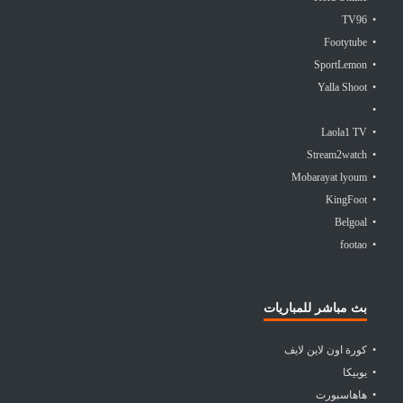
• TV96
• Footytube
• SportLemon
• Yalla Shoot
•
• Laola1 TV
• Stream2watch
• Mobarayat lyoum
• KingFoot
• Belgoal
• footao
بث مباشر للمباريات
• كورة اون لاين لايف
• يوبيكا
• هاهاسبورت