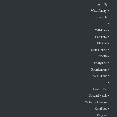
• يلا شووت
• Watchfomny
• 2siteweb
•
• Yallakora
• Coolkora
• FilGoal
• Kora Online
• TV96
• Footytube
• SportLemon
• Yalla Shoot
•
• Laola1 TV
• Stream2watch
• Mobarayat lyoum
• KingFoot
• Belgoal