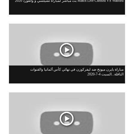
بث مباشر لمباراة تشيلسي و واتفورد 2020 Match Live Chelsea VS Watford
مباراة بايرن ميونخ ضد ليفركوزن في نهائي كأس ألمانيا والقنوات
الناقلة...السبت 4-7-2020