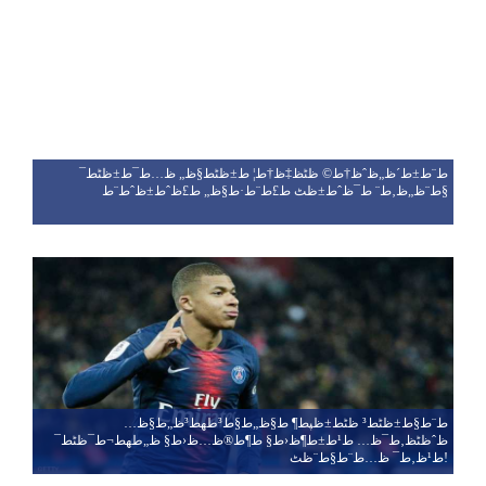
ط¨ط±ط´ظ„ظˆظ†ط© ظٹظ‡ظ†ط¦ ط±ظٹط§ظ„ ظ…ط¯ط±ظٹط¯
ط¨ظ„ظ‚ط¨ ط¯ظˆط±ظٹ ط£ط¨ط·ط§ظ„ ط£ظˆط±ظˆط¨ط§
ط¨ط§ط±ظٹط³ ظٹط±ظپط¶ ط§ظ„ط§ط³طھط³ظ„ط§ظ…
ظˆظٹظ‚ط¯ظ… ط¹ط±ط¶ظ‹ط§ ط¶ط®ظ…ظ‹ط§ ظ„طھط¬ط¯ظٹط¯
ط¹ظ‚ط¯ ظ…ط¨ط§ط¨ظٹ!